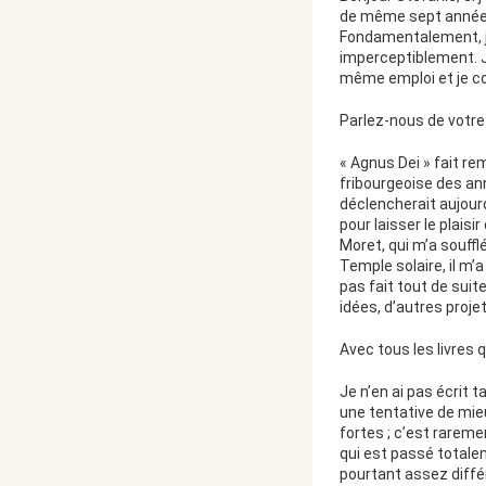
de même sept années. 
Fondamentalement, j
imperceptiblement. Je
même emploi et je co
Parlez-nous de votre
« Agnus Dei » fait re
fribourgeoise des ann
déclencherait aujour
pour laisser le plais
Moret, qui m’a soufflé
Temple solaire, il m’a
pas fait tout de suit
idées, d’autres proje
Avec tous les livres q
Je n’en ai pas écrit t
une tentative de mieu
fortes ; c’est rareme
qui est passé totale
pourtant assez diffé