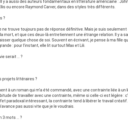
 Il y a aussi des auteurs fondamentaux en littérature américaine : Joh
llis ou encore Raymond Carver, dans des styles très différents.
s ?
e ne trouve toujours pas de réponse définitive. Mais je suis seulement 
c la mort, et que ces deux-là entretiennent une étrange relation. Il y a 
laisser quelque chose de soi. Souvent en écrivant, je pense à ma fille qui
ande : pour l’instant, elle lit surtout Max et Lili.
vie serait … ?
 projets littéraires ?
ement à un roman qui m’a été commandé, avec une contrainte liée à un 
abitude de travailler avec une contrainte, même si celle-ci est légère : 
fet paradoxal intéressant, la contrainte tend à libérer le travail créati
n’avance pas aussi vite que je le voudrais.
n 3 mots … ?