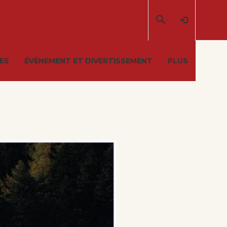
S
e
ES
ÉVÈNEMENT ET DIVERTISSEMENT
PLUS
a
r
c
h