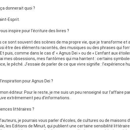
ça donnerait quoi ?
Saint-Esprit.
ous inspire pour l’écriture des livres ?
is ce sont souvent des scènes de ma propre vie, que je transforme et
aussi être des éléments racontés, des musiques ou des phrases qui font
. Et puis, comme dans le cas d’ « Agnus Dei » ou de « L’enfant aux étoile
’ai mes obsessions, mes fantômes qui ma hantent : certains symboles
ifice, le pêché. J’essaie de parler de ce que vivre signifie : l’expérience
inspiration pour Agnus Dei ?
 mon éditeur. Pour le reste, je me suis un peu renseigné sur l’affaire pa
ouve extrêmement peu d’informations.
uences littéraires ?
d’auteurs, je pourrais vous parler d’écoles, de cultures ou de maisons d
, les Editions de Minuit, qui publient une certaine sensibilité littérair