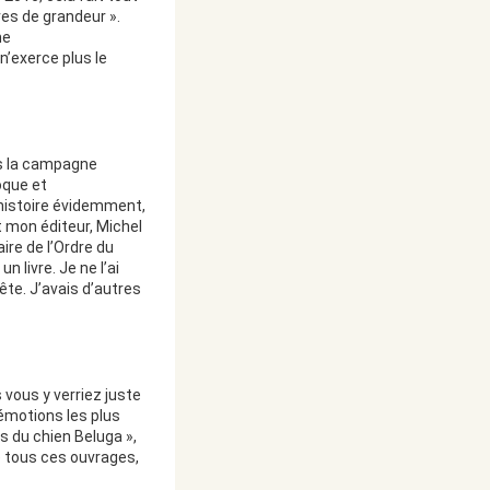
res de grandeur ».
me
n’exerce plus le
ns la campagne
oque et
’histoire évidemment,
st mon éditeur, Michel
aire de l’Ordre du
 livre. Je ne l’ai
ête. J’avais d’autres
s vous y verriez juste
 émotions les plus
s du chien Beluga »,
e tous ces ouvrages,