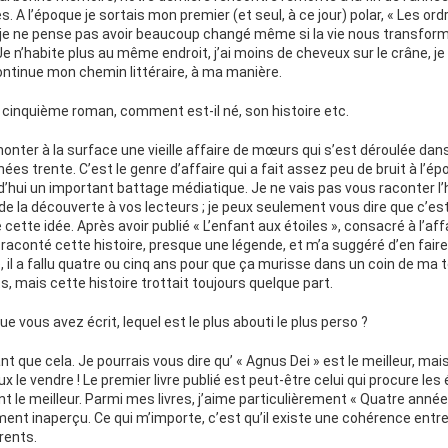
A l’époque je sortais mon premier (et seul, à ce jour) polar, « Les ord
e ne pense pas avoir beaucoup changé même si la vie nous transfor
 n’habite plus au même endroit, j’ai moins de cheveux sur le crâne, je 
ntinue mon chemin littéraire, à ma manière.
 cinquième roman, comment est-il né, son histoire etc.
monter à la surface une vieille affaire de mœurs qui s’est déroulée da
ées trente. C’est le genre d’affaire qui a fait assez peu de bruit à l’ép
d’hui un important battage médiatique. Je ne vais pas vous raconter l
ir de la découverte à vos lecteurs ; je peux seulement vous dire que c’e
 cette idée. Après avoir publié « L’enfant aux étoiles », consacré à l’aff
 raconté cette histoire, presque une légende, et m’a suggéré d’en faire un
e, il a fallu quatre ou cinq ans pour que ça murisse dans un coin de ma t
ts, mais cette histoire trottait toujours quelque part.
ue vous avez écrit, lequel est le plus abouti le plus perso ?
ant que cela. Je pourrais vous dire qu’ « Agnus Dei » est le meilleur, mai
x le vendre ! Le premier livre publié est peut-être celui qui procure les
nt le meilleur. Parmi mes livres, j’aime particulièrement « Quatre année
ment inaperçu. Ce qui m’importe, c’est qu’il existe une cohérence entr
rents.